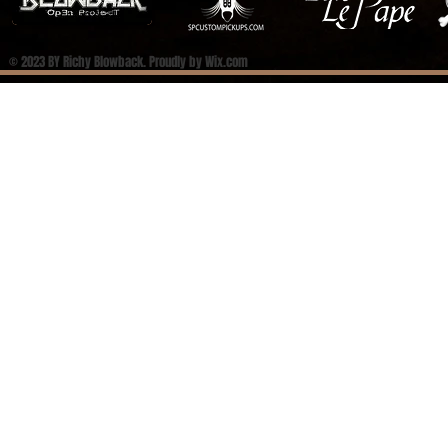
© 2023 BY Richy Blowback. Proudly by
Wix.com